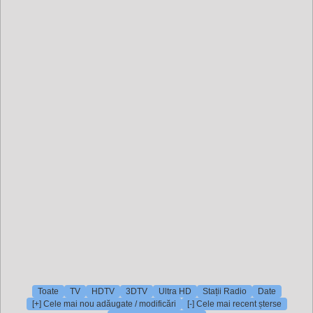
Toate
TV
HDTV
3DTV
Ultra HD
Stații Radio
Date
[+] Cele mai nou adăugate / modificări
[-] Cele mai recent șterse