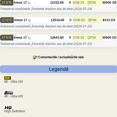
17.0°E
Amos 17
12332.00
V
DVB-S2
QPSK
30000
3/5
Transmisii ocazionale, frecvențe inactive sau de date
(2026-05-24)
17.0°E
Amos 17
12534.00
V
DVB-S2
QPSK
8333
2/3
Transmisii ocazionale, frecvențe inactive sau de date
(2020-01-25)
17.0°E
Amos 17
12643.00
V
DVB-S2
QPSK
30000
2/3
Transmisii ocazionale, frecvențe inactive sau de date
(2020-01-25)
Comentariile / actualizările tale
Legendă
8K - Ultra HD
4K - Ultra HD
High Definition