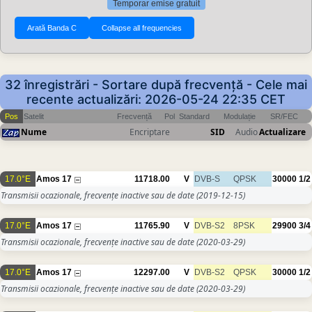
Temporar emise gratuit
32 înregistrări - Sortare după frecvență - Cele mai
recente actualizări: 2026-05-24 22:35 CET
Pos
Satelit
Frecvență
Pol
Standard
Modulație
SR/FEC
Nume
Encriptare
SID
Audio
Actualizare
17.0°E
Amos 17
11718.00
V
DVB-S
QPSK
30000
1/2
Transmisii ocazionale, frecvențe inactive sau de date
(2019-12-15)
17.0°E
Amos 17
11765.90
V
DVB-S2
8PSK
29900
3/4
Transmisii ocazionale, frecvențe inactive sau de date
(2020-03-29)
17.0°E
Amos 17
12297.00
V
DVB-S2
QPSK
30000
1/2
Transmisii ocazionale, frecvențe inactive sau de date
(2020-03-29)