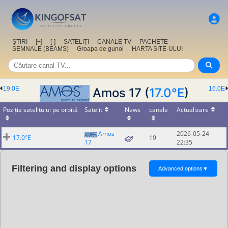
ȘTIRI
[+]
[-]
SATELIȚI
CANALE TV
PACHETE
SEMNALE (BEAMS)
Groapa de gunoi
HARTA SITE-ULUI
19.0E
16.0E
Amos 17 (
17.0°E
)
Poziția satelitului pe orbită
Satelit
News
canale
Actualizare
Amos
2026-05-24
17.0°E
19
17
22:35
Filtering and display options
Advanced options
▼