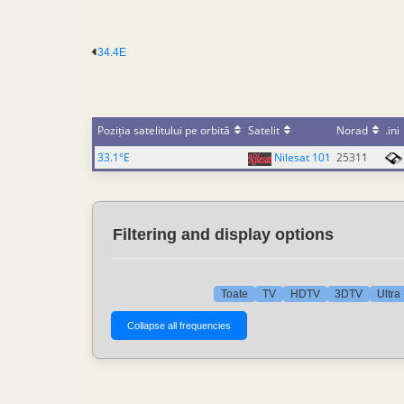
34.4E
Poziția satelitului pe orbită
Satelit
Norad
.ini
33.1°E
Nilesat 101
25311
Filtering and display options
Toate
TV
HDTV
3DTV
Ultra