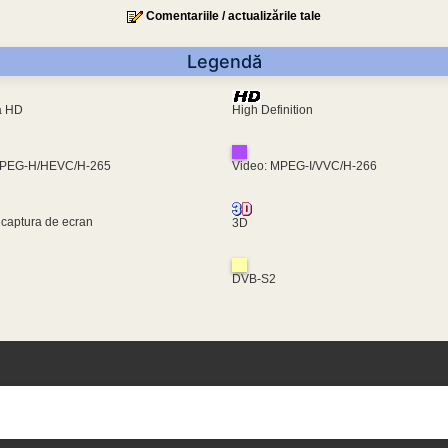
Comentariile / actualizările tale
Legendă
ra HD
High Definition
MPEG-H/HEVC/H-265
Video: MPEG-I/VVC/H-266
 captura de ecran
3D
DVB-S2