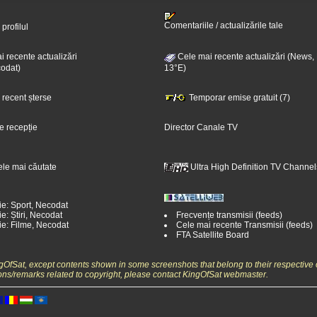
Comentariile / actualizările tale
 profilul
 recente actualizări
Cele mai recente actualizări (News,
odat)
13°E)
i recent șterse
Temporar emise gratuit (7)
e recepție
Director Canale TV
ele mai căutate
Ultra High Definition TV Channel
ie: Sport, Necodat
e: Știri, Necodat
Frecvențe transmisii (feeds)
ie: Filme, Necodat
Cele mai recente Transmisii (feeds)
FTA Satellite Board
ngOfSat, except contents shown in some screenshots that belong to their respective 
ons/remarks related to copyright, please contact KingOfSat webmaster.