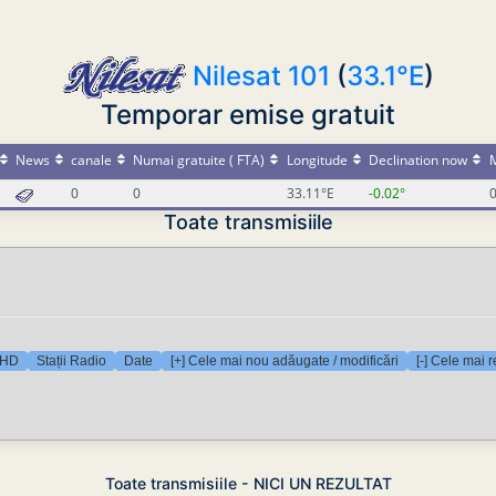
Nilesat 101
(
33.1°E
)
Temporar emise gratuit
News
canale
Numai gratuite ( FTA)
Longitude
Declination now
M
0
0
33.11°E
-0.02°
0
Toate transmisiile
 HD
Stații Radio
Date
[+] Cele mai nou adăugate / modificări
[-] Cele mai 
Toate transmisiile - NICI UN REZULTAT