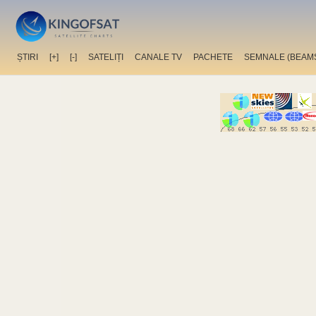
ȘTIRI
[+]
[-]
SATELIȚI
CANALE TV
PACHETE
SEMNALE (BEAM