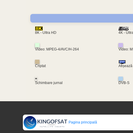
4K - Ult
8K - Ultra HD
Video: MPEG-4/AVC/H-264
Video: 
Criptat
Afișează
+
Schimbare jurnal
DVB-S
Pagina principală