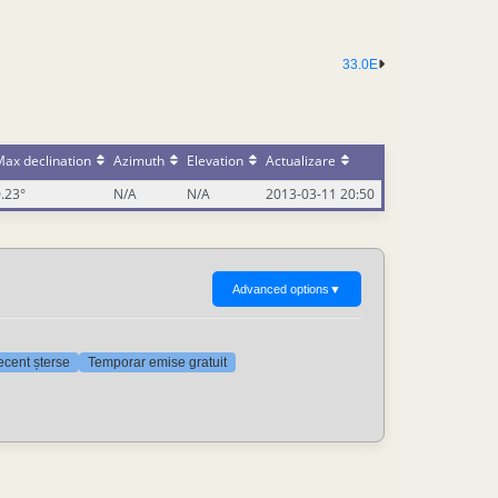
33.0E
ax declination
Azimuth
Elevation
Actualizare
.23°
N/A
N/A
2013-03-11 20:50
Advanced options
▼
recent șterse
Temporar emise gratuit