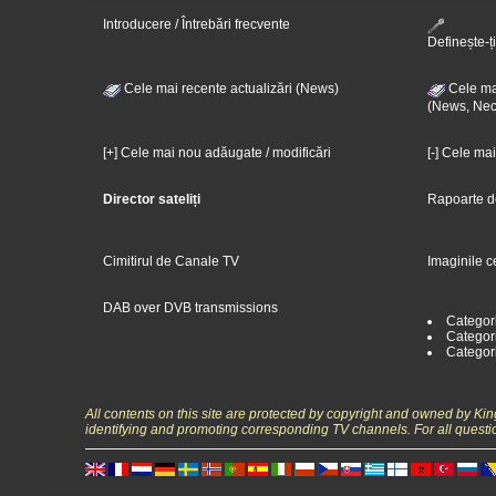
Introducere / Întrebări frecvente
Definește-ți
Cele mai recente actualizări (News)
Cele mai
(News, Nec
[+] Cele mai nou adăugate / modificări
[-] Cele ma
Director sateliți
Rapoarte d
Cimitirul de Canale TV
Imaginile c
DAB over DVB transmissions
Categor
Categori
Categor
All contents on this site are protected by copyright and owned by Ki
identifying and promoting corresponding TV channels. For all questi