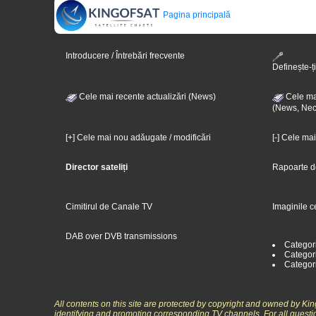
Pagina principală
Introducere / Întrebări frecvente
Definește-ți
Cele mai recente actualizări (News)
Cele mai
(News, Nec
[+] Cele mai nou adăugate / modificări
[-] Cele ma
Director sateliți
Rapoarte d
Cimitirul de Canale TV
Imaginile c
DAB over DVB transmissions
Categor
Categori
Categor
All contents on this site are protected by copyright and owned by Ki
identifying and promoting corresponding TV channels. For all questi