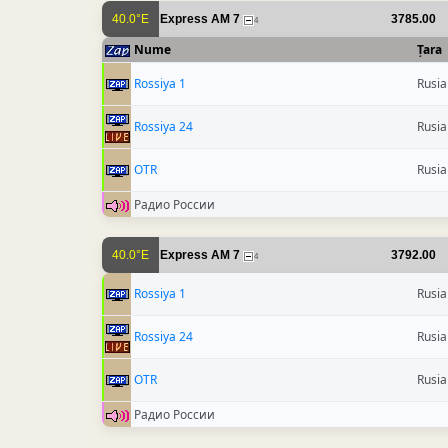
40.0°E
Express AM 7
3785.00
4
Nume
Țara
Rossiya 1
Rusia
Rossiya 24
Rusia
OTR
Rusia
Радио России
40.0°E
Express AM 7
3792.00
4
Rossiya 1
Rusia
Rossiya 24
Rusia
OTR
Rusia
Радио России