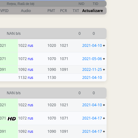
Rețea, Rată de biți
NID
TID
VPID
Audio
PMT
PCR
TXT
Actualizare
NAN b/s
0
0
021
1022
rus
1020
1021
2021-04-10
+
071
1072
rus
1070
1071
2021-05-06
+
091
1092
rus
1090
1091
2022-11-25
+
1132
rus
1130
2021-04-10
NAN b/s
0
0
021
1022
rus
1020
1021
2021-04-10
+
071
1072
rus
1070
1071
2021-04-17
+
091
1092
rus
1090
1091
2021-04-17
+