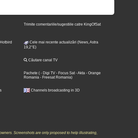
Trimite comentariile/sugestiile catre KingOfSat
 Hotbird
Cele mai recente actualizări (News, Astra
19,2°E)
Căutare canal TV
Pachete
(
- Digi TV
- Focus Sat
- Akta
- Orange
Romania
- Freesat Romania
)
s
Channels broadcasting in 3D
owners. Screenshots are only proposed to help illustrating,