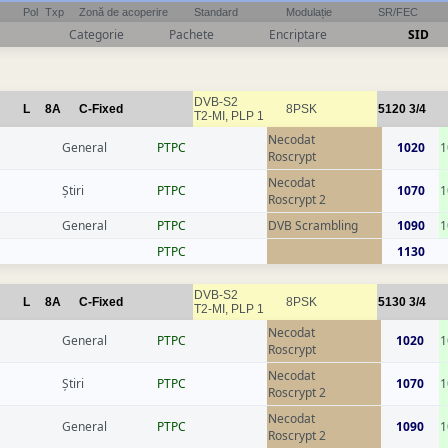
Pol
Txp
Zonă de acoperire
Standard
Modulație
SR/FEC
Categorie
Pachete
Encriptare
SID
DVB-S2
L
8A
C-Fixed
8PSK
5120
3/4
T2-MI, PLP 1
Necodat
General
РТРС
1020
1
Roscrypt
Necodat
Știri
РТРС
1070
1
Roscrypt 2
General
РТРС
DVB Scrambling
1090
1
РТРС
1130
DVB-S2
L
8A
C-Fixed
8PSK
5130
3/4
T2-MI, PLP 1
Necodat
General
РТРС
1020
1
Roscrypt
Necodat
Știri
РТРС
1070
1
Roscrypt 2
Necodat
General
РТРС
1090
1
Roscrypt 2