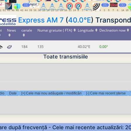
Express AM 7
(
40.0°E
) Transpond
ni
News
canale
Numai gratuite ( FTA)
Longitude
Declination now
184
135
40.02°E
0.00°
Toate transmisiile
dio
Date
[+] Cele mai nou adăugate / modificări
[-] Cele mai recent șterse
rtare după frecvență - Cele mai recente actualizări: