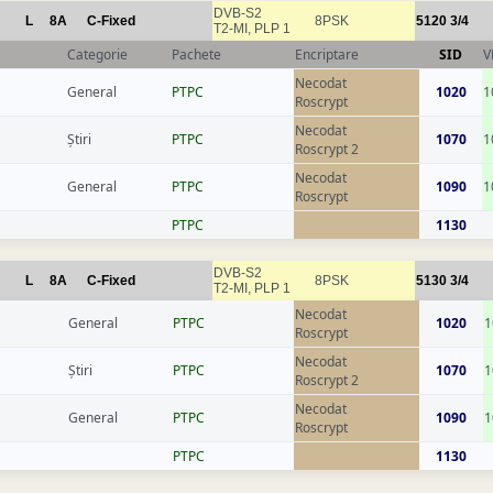
DVB-S2
L
8A
C-Fixed
8PSK
5120
3/4
T2-MI, PLP 1
Categorie
Pachete
Encriptare
SID
V
Necodat
General
РТРС
1020
1
Roscrypt
Necodat
Știri
РТРС
1070
1
Roscrypt 2
Necodat
General
РТРС
1090
1
Roscrypt
РТРС
1130
DVB-S2
L
8A
C-Fixed
8PSK
5130
3/4
T2-MI, PLP 1
Necodat
General
РТРС
1020
1
Roscrypt
Necodat
Știri
РТРС
1070
1
Roscrypt 2
Necodat
General
РТРС
1090
1
Roscrypt
РТРС
1130