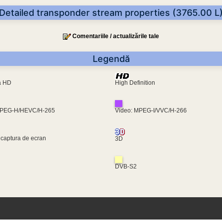
Detailed transponder stream properties (3765.00 L
Comentariile / actualizările tale
Legendă
ra HD
High Definition
MPEG-H/HEVC/H-265
Video: MPEG-I/VVC/H-266
 captura de ecran
3D
DVB-S2