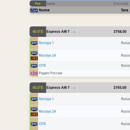
Pos
Satelit
Frecvență
Nume
Țara
40.0°E
Express AM 7
3758.00
4
Rossiya 1
Rusia
Rossiya 24
Rusia
OTR
Rusia
Радио России
40.0°E
Express AM 7
3765.00
4
Rossiya 1
Rusia
Rossiya 24
Rusia
OTR
Rusia