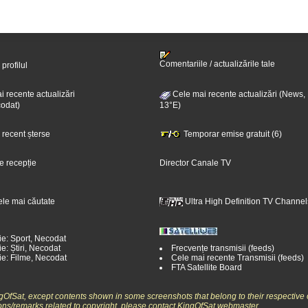
Comentariile / actualizările tale
 profilul
 recente actualizări
Cele mai recente actualizări (News,
odat)
13°E)
i recent șterse
Temporar emise gratuit (6)
e recepție
Director Canale TV
ele mai căutate
Ultra High Definition TV Channel
ie: Sport, Necodat
e: Știri, Necodat
Frecvențe transmisii (feeds)
ie: Filme, Necodat
Cele mai recente Transmisii (feeds)
FTA Satellite Board
ngOfSat, except contents shown in some screenshots that belong to their respective 
ons/remarks related to copyright, please contact KingOfSat webmaster.