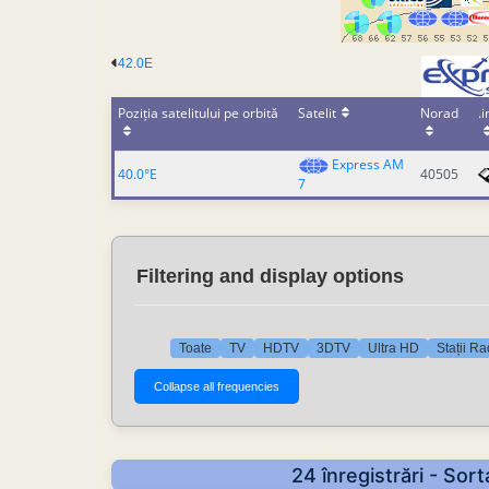
42.0E
Poziția satelitului pe orbită
Satelit
Norad
.i
Express AM
40.0°E
40505
7
Filtering and display options
Toate
TV
HDTV
3DTV
Ultra HD
Stații Ra
24 înregistrări - So