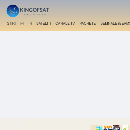
ȘTIRI
[+]
[-]
SATELIȚI
CANALE TV
PACHETE
SEMNALE (BEAM