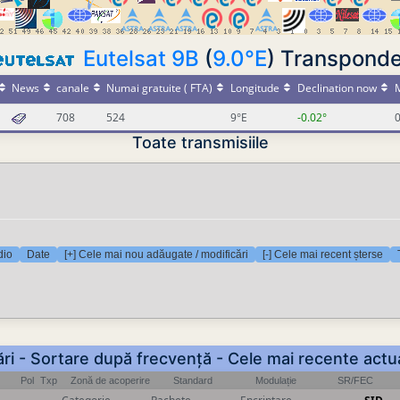
Eutelsat 9B
(
9.0°E
) Transponde
News
canale
Numai gratuite ( FTA)
Longitude
Declination now
M
708
524
9°E
-0.02°
0
Toate transmisiile
dio
Date
[+] Cele mai nou adăugate / modificări
[-] Cele mai recent șterse
rări - Sortare după frecvență - Cele mai recente actua
Pol
Txp
Zonă de acoperire
Standard
Modulație
SR/FEC