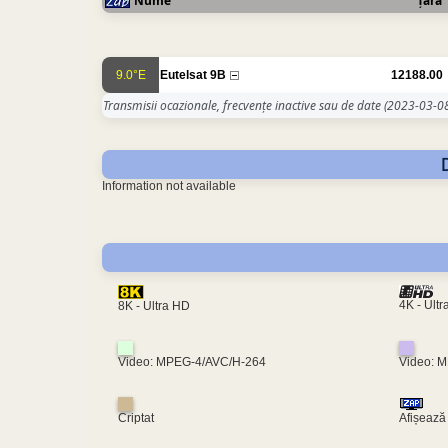
Nume
Țara
9.0°E
Eutelsat 9B
12188.00
Transmisii ocazionale, frecvențe inactive sau de date
(2023-03-08
Information not available
4K - Ult
8K - Ultra HD
Video: MPEG-4/AVC/H-264
Video: 
Criptat
Afișează