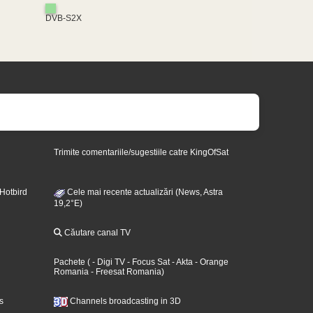
DVB-S2X
Trimite comentariile/sugestiile catre KingOfSat
 Hotbird
Cele mai recente actualizări (News, Astra
19,2°E)
Căutare canal TV
Pachete
(
- Digi TV
- Focus Sat
- Akta
- Orange
Romania
- Freesat Romania
)
s
Channels broadcasting in 3D