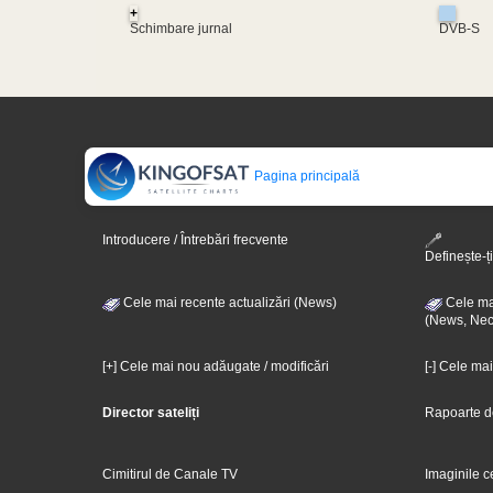
+
Schimbare jurnal
DVB-S
Pagina principală
Introducere / Întrebări frecvente
Definește-ți
Cele mai recente actualizări (News)
Cele mai
(News, Nec
[+] Cele mai nou adăugate / modificări
[-] Cele ma
Director sateliți
Rapoarte d
Cimitirul de Canale TV
Imaginile c