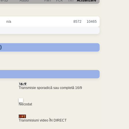
VPID
Audio
PMT
PCR
TXT
Actualizare
n/a
8572
10465
)
Transmisie sporadică sau completă 16/9
Necodat
Transmisiuni video ÎN DIRECT