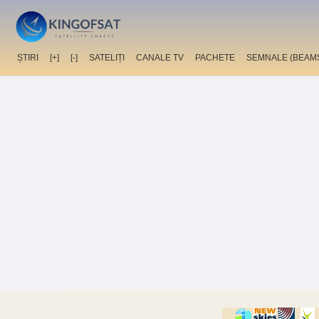
ȘTIRI
[+]
[-]
SATELIȚI
CANALE TV
PACHETE
SEMNALE (BEAM