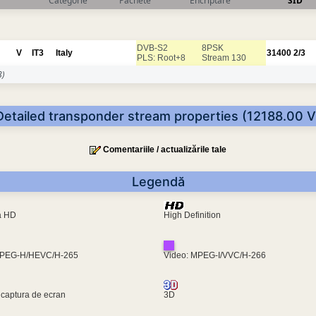
Categorie
Pachete
Encriptare
SID
DVB-S2
8PSK
V
IT3
Italy
31400
2/3
PLS: Root+8
Stream 130
)
Detailed transponder stream properties (12188.00 V
Comentariile / actualizările tale
Legendă
ra HD
High Definition
MPEG-H/HEVC/H-265
Video: MPEG-I/VVC/H-266
 captura de ecran
3D