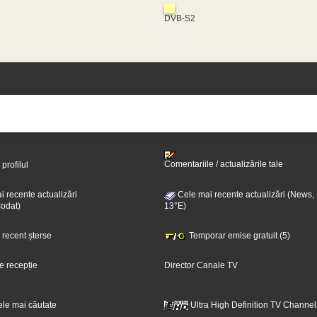
DVB-S2
Comentariile / actualizările tale
 profilul
 recente actualizări
Cele mai recente actualizări (News,
odat)
13°E)
i recent șterse
Temporar emise gratuit (5)
e recepție
Director Canale TV
ele mai căutate
Ultra High Definition TV Channel