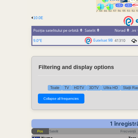
10.0E
Poziția satelitului pe orbită
Satelit
Norad
.ini
Eutelsat 9B
9.0°E
41310
Filtering and display options
Toate
TV
HDTV
3DTV
Ultra HD
Stații Ra
1 înregist
Pos
Satelit
Frecvență