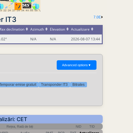
r IT3
7.0E
ax declination
Azimuth
Elevation
Actualizare
.02°
N/A
N/A
2026-08-07 13:44
Advanced options
▼
Temporar emise gratuit
Transponder IT3
Bitrates
lizări: CET
Rețea, Rată de biți
NID
TID