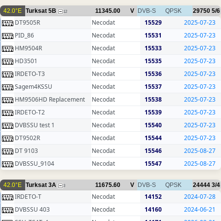
42.0°E
Turksat 5B
11345.00
V
DVB-S
QPSK
29750
5/6
12
DT9505R
Necodat
15529
2025-07-23
PID_86
Necodat
15531
2025-07-23
HM9504R
Necodat
15533
2025-07-23
HD3501
Necodat
15535
2025-07-23
IRDETO-T3
Necodat
15536
2025-07-23
Sagem4KSSU
Necodat
15537
2025-07-23
HM9506HD Replacement
Necodat
15538
2025-07-23
IRDETO-T2
Necodat
15539
2025-07-23
DVBSSU test 1
Necodat
15540
2025-07-23
DT9502R
Necodat
15544
2025-07-23
DT 9103
Necodat
15546
2025-08-27
DVBSSU_9104
Necodat
15547
2025-08-27
42.0°E
Turksat 3A
11675.60
V
DVB-S
QPSK
24444
3/4
3
IRDETO-T
Necodat
14152
2024-07-28
DVBSSU 403
Necodat
14160
2024-06-21