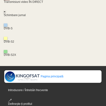
Transmisiuni video ÎN DIRECT
+
Schimbare jurnal
DVB-S
DVB-S2
DVB-S2X
Pagina principală
Introducere / Întrebări frecvente
Definește-ți profilul