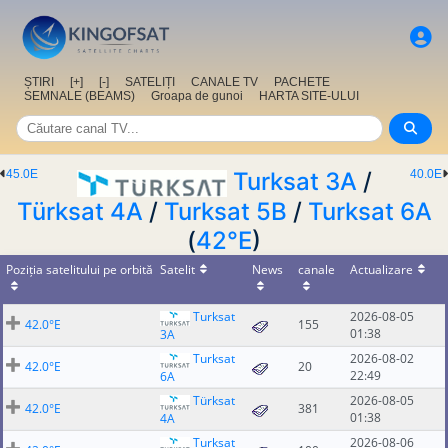
ȘTIRI
[+]
[-]
SATELIȚI
CANALE TV
PACHETE
SEMNALE (BEAMS)
Groapa de gunoi
HARTA SITE-ULUI
45.0E
Turksat 3A
/
40.0E
Türksat 4A
/
Turksat 5B
/
Turksat 6A
(
42°E
)
Poziția satelitului pe orbită
Satelit
News
canale
Actualizare
Turksat
2026-08-05
42.0°E
155
01:38
3A
Turksat
2026-08-02
42.0°E
20
22:49
6A
Türksat
2026-08-05
42.0°E
381
01:38
4A
Turksat
2026-08-06