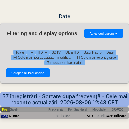
Date
Filtering and display options
Advanced options
▼
Toate
TV
HDTV
3DTV
Ultra HD
Stații Radio
Date
[+] Cele mai nou adăugate / modificări
[-] Cele mai recent șterse
Temporar emise gratuit
37 înregistrări - Sortare după frecvență - Cele mai
recente actualizări: 2026-08-06 12:48 CET
Pos
Satelit
Frecvență
Pol
Standard
Modulație
SR/FEC
Nume
Encriptare
SID
Audio
Actualizare