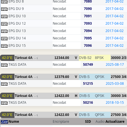
EPG DU 8
Necodat
7080
2017-04-02
EPG DU 9
Necodat
7090
2017-04-02
EPG DU 10
Necodat
7091
2017-04-02
EPG DU 12
Necodat
7093
2017-04-02
EPG DU 13
Necodat
7094
2017-04-02
EPG DU 14
Necodat
7095
2017-04-02
EPG DU 15
Necodat
7096
2017-04-02
42.0°E
Türksat 4A
12344.00
V
DVB-S2
8PSK
30000
2/3
1
TKGS DATA
Necodat
50749
2025-08-17
42.0°E
Türksat 4A
12379.60
V
DVB-S
QPSK
27500
3/4
1
TKGS DATA
Necodat
51215
2025-03-08
42.0°E
Türksat 4A
12422.00
H
DVB-S
QPSK
30000
3/4
1
TKGS DATA
Necodat
50216
2018-10-15
42.0°E
Türksat 4A
12422.60
V
DVB-S
QPSK
27500
3/4
1
Nume
Encriptare
SID
Audio
Actualizare