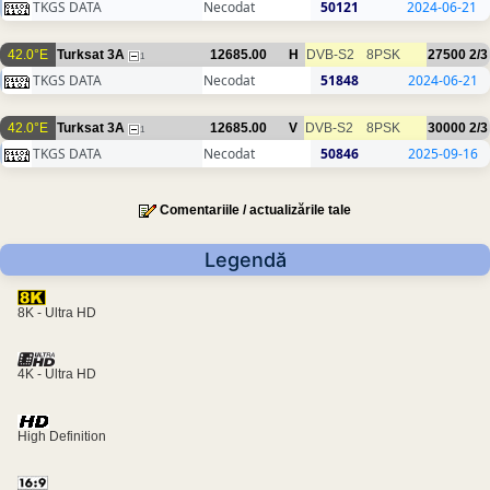
TKGS DATA
Necodat
50121
2024-06-21
42.0°E
Turksat 3A
12685.00
H
DVB-S2
8PSK
27500
2/3
1
TKGS DATA
Necodat
51848
2024-06-21
42.0°E
Turksat 3A
12685.00
V
DVB-S2
8PSK
30000
2/3
1
TKGS DATA
Necodat
50846
2025-09-16
Comentariile / actualizările tale
Legendă
8K - Ultra HD
4K - Ultra HD
High Definition