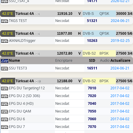
SSU_TSAT_4
Necodat
14171
2026-02-21
42.0°E
Türksat 4A
11916.10
V
DVB-S
QPSK
30000
3/4
1
TKGS TEST
Necodat
51321
2024-06-21
42.0°E
Türksat 4A
11977.00
H
DVB-S
QPSK
27500
5/6
1
iKANALDTrigger
Necodat
10263
2019-02-25
42.0°E
Türksat 4A
12072.80
V
DVB-S2
8PSK
27500
3/4
1
Nume
Encriptare
SID
Audio
Actualizare
SSU TEST3
Necodat
16511
2024-06-21
42.0°E
Türksat 4A
12188.00
V
DVB-S2
8PSK
27500
5/6
13
EPG DU Targeting112
Necodat
7010
2017-04-02
EPG DU 2 (SD 306)
Necodat
7020
2017-04-02
EPG DU 4 (HD)
Necodat
7040
2017-04-02
EPG DU QAM
Necodat
7050
2017-04-02
EPG DU 6
Necodat
7060
2017-04-02
EPG DU 7
Necodat
7070
2017-04-02