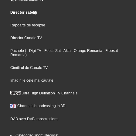
Director sateliți
Rapoarte de recepție
Director Canale TV
Pachete
(
- Digi TV
- Focus Sat
- Akta
- Orange Romania
- Freesat
Romania
)
Cimitirul de Canale TV
Imaginile cele mai căutate
Ultra High Definition TV Channels
Channels broadcasting in 3D
DAB over DVB transmissions
Categorie: Sport, Necodat