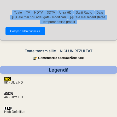
Toate
TV
HDTV
3DTV
Ultra HD
Stații Radio
Date
[+] Cele mai nou adăugate / modificări
[-] Cele mai recent șterse
Temporar emise gratuit
Toate transmisiile - NICI UN REZULTAT
Comentariile / actualizările tale
Legendă
8K - Ultra HD
4K - Ultra HD
High Definition