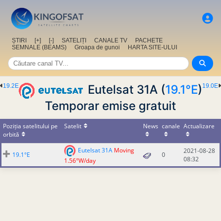
ȘTIRI
[+]
[-]
SATELIȚI
CANALE TV
PACHETE
SEMNALE (BEAMS)
Groapa de gunoi
HARTA SITE-ULUI
19.2E
Eutelsat 31A (
19.1°E
)
19.0E
Temporar emise gratuit
Poziția satelitului pe
Satelit
News
canale
Actualizare
orbită
Eutelsat 31A
Moving
2021-08-28
19.1°E
0
08:32
1.56°W/day