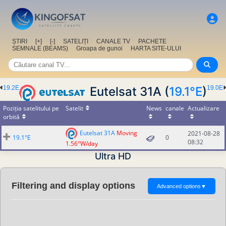
ȘTIRI
[+]
[-]
SATELIȚI
CANALE TV
PACHETE
SEMNALE (BEAMS)
Groapa de gunoi
HARTA SITE-ULUI
19.2E
Eutelsat 31A (
19.1°E
)
19.0E
Poziția satelitului pe
Satelit
News
canale
Actualizare
orbită
Eutelsat 31A
Moving
2021-08-28
19.1°E
0
08:32
1.56°W/day
Ultra HD
Filtering and display options
Advanced options
▼