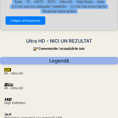
Toate
TV
HDTV
3DTV
Ultra HD
Stații Radio
Date
[+] Cele mai nou adăugate / modificări
[-] Cele mai recent șterse
Temporar emise gratuit
Ultra HD - NICI UN REZULTAT
Comentariile / actualizările tale
Legendă
8K - Ultra HD
4K - Ultra HD
High Definition
Transmisie sporadică sau completă 16/9