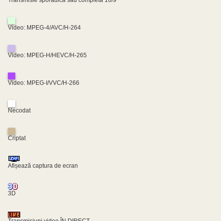
Video: MPEG-4/AVC/H-264
Video: MPEG-H/HEVC/H-265
Video: MPEG-I/VVC/H-266
Necodat
Criptat
Afișează captura de ecran
3D