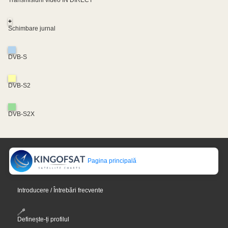
Transmisiuni video ÎN DIRECT
+
Schimbare jurnal
DVB-S
DVB-S2
DVB-S2X
Pagina principală
Introducere / Întrebări frecvente
Definește-ți profilul