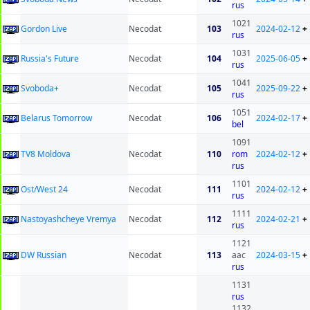
rus
1021
Gordon Live
Necodat
103
2024-02-12
+
rus
1031
Russia's Future
Necodat
104
2025-06-05
+
rus
1041
Svoboda+
Necodat
105
2025-09-22
+
rus
1051
Belarus Tomorrow
Necodat
106
2024-02-17
+
bel
1091
TV8 Moldova
Necodat
110
rom
2024-02-12
+
rus
1101
Ost/West 24
Necodat
111
2024-02-12
+
rus
1111
Nastoyashcheye Vremya
Necodat
112
2024-02-21
+
rus
1121
DW Russian
Necodat
113
aac
2024-03-15
+
rus
1131
rus
1132