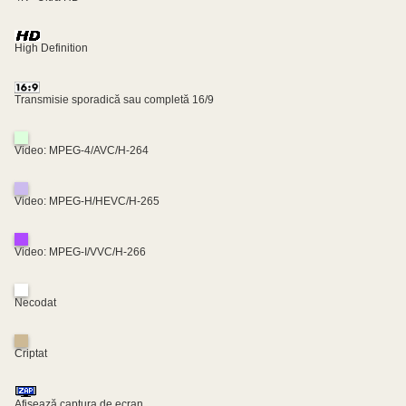
High Definition
Transmisie sporadică sau completă 16/9
Video: MPEG-4/AVC/H-264
Video: MPEG-H/HEVC/H-265
Video: MPEG-I/VVC/H-266
Necodat
Criptat
Afișează captura de ecran