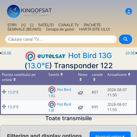
ȘTIRI
[+]
[-]
SATELIȚI
CANALE TV
PACHETE
SEMNALE (BEAMS)
Groapa de gunoi
HARTA SITE-ULUI
16.0E
Hot Bird 13G
10.0E
(
13.0°E
) Transponder 122
Poziția satelitului pe
Satelit
News
canale
Actualizare
orbită
Hot Bird
2026-08-07
13.0°E
807
11:50
13G
Hot Bird
2026-08-07
13.0°E
695
11:50
13F
Toate transmisiile
Filtering and display options
Advanced options
▼