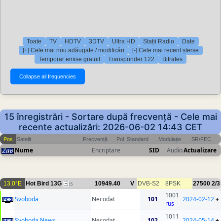
Toate
TV
HDTV
3DTV
Ultra HD
Stații Radio
Date
[+] Cele mai nou adăugate / modificări
[-] Cele mai recent șterse
Temporar emise gratuit
Transponder 122
Bitrates
15 înregistrări - Sortare după frecvență - Cele mai
recente actualizări: 2026-06-02 14:43 CET
Pos
Satelit
Frecvență
Pol
Standard
Modulație
SR/FEC
Nume
Encriptare
SID
Audio
Actualizare
13.0°E
Hot Bird 13G
10949.40
V
DVB-S2
8PSK
27500
2/3
15
1001
Svoboda
Necodat
101
2024-02-12
+
rus
1011
Svoboda News
Necodat
102
2024-05-14
+