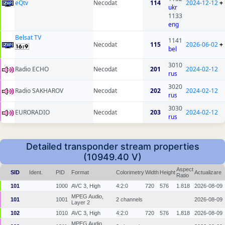
eQtv
Necodat
114
2024-12-12
+
ukr
1133
eng
Belsat TV
1141
Necodat
115
2026-06-02
+
bel
3010
Radio ECHO
Necodat
201
2024-02-12
rus
3020
Radio SAKHAROV
Necodat
202
2024-02-12
rus
3030
EURORADIO
Necodat
203
2024-02-12
rus
Detailed transponder stream properties
(10949.40 V)
Aspect
SID
Ident.
PID
Format
Colorimetry
Width
Height
Actualizare
Ratio
101
1000
AVC 3, High
4:2:0
720
576
1.818
2026-08-09
MPEG Audio,
101
1001
2 channels
2026-08-09
Layer 2
102
1010
AVC 3, High
4:2:0
720
576
1.818
2026-08-09
MPEG Audio,