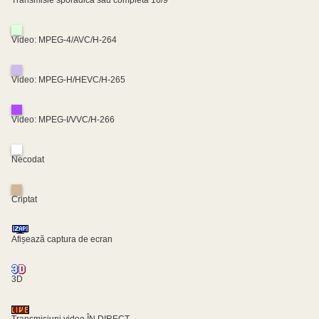
Video: MPEG-4/AVC/H-264
Video: MPEG-H/HEVC/H-265
Video: MPEG-I/VVC/H-266
Necodat
Criptat
Afișează captura de ecran
3D