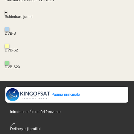
Transmisiuni video ÎN DIRECT
+
Schimbare jurnal
DVB-S
DVB-S2
DVB-S2X
Pagina principală
Introducere / Întrebări frecvente
Definește-ți profilul