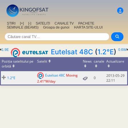
ȘTIRI
[+]
[-]
SATELIȚI
CANALE TV
PACHETE
SEMNALE (BEAMS)
Groapa de gunoi
HARTA SITE-ULUI
1.9E
Eutelsat 48C
(
1.2°E
)
0.6W
Poziția satelitului pe
Satelit
News
canale
Actualizare
orbită
Eutelsat 48C
Moving
2013-05-29
1.2°E
0
22:11
2.41°W/day