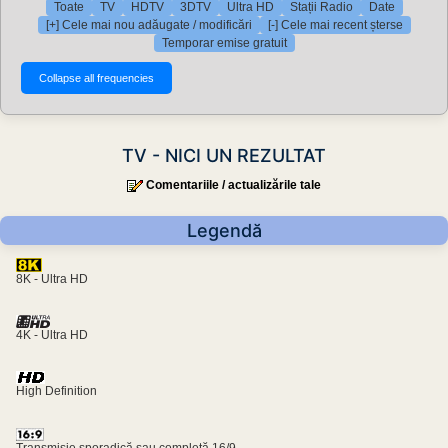
Toate
TV
HDTV
3DTV
Ultra HD
Stații Radio
Date
[+] Cele mai nou adăugate / modificări
[-] Cele mai recent șterse
Temporar emise gratuit
TV - NICI UN REZULTAT
Comentariile / actualizările tale
Legendă
8K - Ultra HD
4K - Ultra HD
High Definition
Transmisie sporadică sau completă 16/9