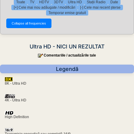
Toate
TV
HDTV
3DTV
Ultra HD
Stații Radio
Date
[+] Cele mai nou adăugate / modificări
[-] Cele mai recent șterse
Temporar emise gratuit
Ultra HD - NICI UN REZULTAT
Comentariile / actualizările tale
Legendă
8K - Ultra HD
4K - Ultra HD
High Definition
Transmisie sporadică sau completă 16/9