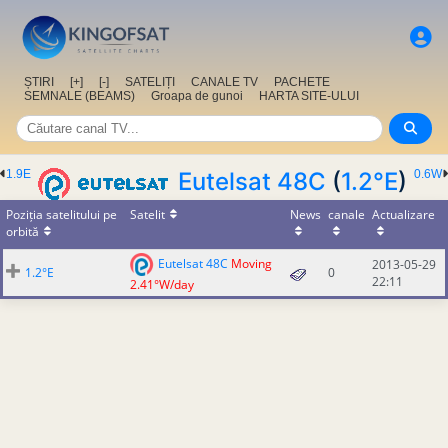
ȘTIRI
[+]
[-]
SATELIȚI
CANALE TV
PACHETE
SEMNALE (BEAMS)
Groapa de gunoi
HARTA SITE-ULUI
1.9E
Eutelsat 48C
(
1.2°E
)
0.6W
Poziția satelitului pe
Satelit
News
canale
Actualizare
orbită
Eutelsat 48C
Moving
2013-05-29
1.2°E
0
22:11
2.41°W/day