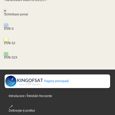
Transmisiuni video ÎN DIRECT
+
Schimbare jurnal
DVB-S
DVB-S2
DVB-S2X
Pagina principală
Introducere / Întrebări frecvente
Definește-ți profilul