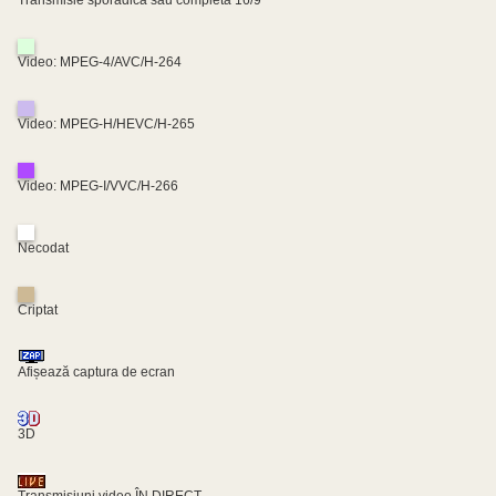
Video: MPEG-4/AVC/H-264
Video: MPEG-H/HEVC/H-265
Video: MPEG-I/VVC/H-266
Necodat
Criptat
Afișează captura de ecran
3D